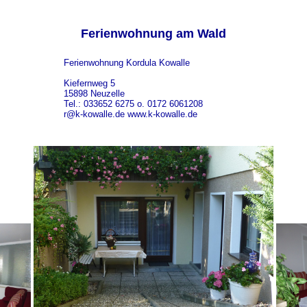
Ferienwohnung am Wald
Ferienwohnung Kordula Kowalle
Kiefernweg 5
15898 Neuzelle
Tel.: 033652 6275 o. 0172 6061208
r@k-kowalle.de www.k-kowalle.de